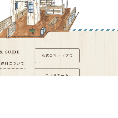
& GUIDE
株式会社ホップス
・送料について
モリオカート
報登録
まがりや.net
いて