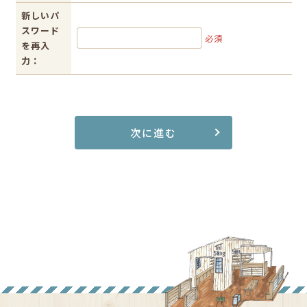
新しいパ
スワード
必須
を再入
力：
次に進む