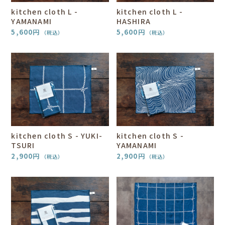
kitchen cloth L -
kitchen cloth L -
YAMANAMI
HASHIRA
5,600
円
5,600
円
（税込）
（税込）
kitchen cloth S - YUKI-
kitchen cloth S -
TSURI
YAMANAMI
2,900
円
2,900
円
（税込）
（税込）