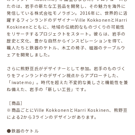
たのは、岩手の新たな工芸品を開発し、その魅力を海外に
発信している株式会社モノラボン。2016年に、世界的に活
躍するフィンランドのデザイナーVille KokkonenとHarri
Koskinenとともに、地域の伝統的なものづくりの可能性
をリサーチするプロジェクトをスタート。彼らは、岩手の
歴史と文化、豊かな自然からインスピレーションを得て、
職人たちと鉄器のケトル、木工の椅子、磁器のテーブルウ
ェアを開発しました。
さらに熊野亘氏がデザイナーとして参加。岩手のものづく
りをフィンランドのデザイン視点からアプローチした、
「iwatemo」。時代を超えた不変的な美しさと機能性を兼
ね備えた、岩手の「新しい工芸」です。
［商品］
※商品ごとにVille KokkonenとHarri Koskinen、熊野亘
による2から3ラインのデザインがあります。
●鉄器のケトル