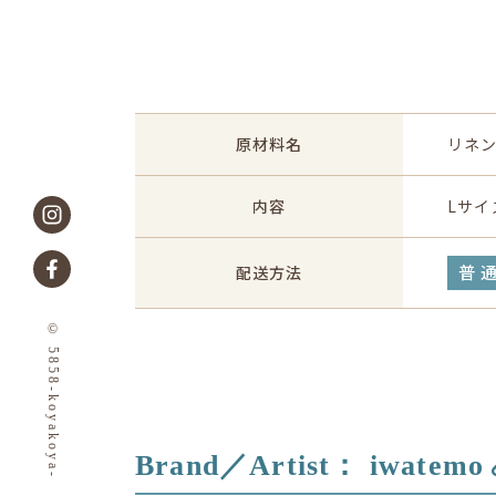
原材料名
リネン
内容
Lサイズ
普
配送方法
© 5858-koyakoya-
Brand／Artist：
iwatemo