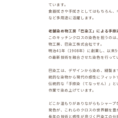
ています。
食器拭きや手拭きとしてはもちろん、
など多用途に活躍します。
老舗染め物工房「巴染工」による手捺
このキッチンクロスの染色を担うのは
物工房、巴染工株式会社です。
明治41年（1908年）に創業し、以
の最新技術を融合させた染色を行って
巴染工は、デザインから染め、縫製ま
統的な染物から現代の感性にフィット
伝統的な「手捺染（てなっせん）」と
作業で染め上げています。
どこか温もりがありながらもシャープ
発色が、これらのクロスの世界観を豊
長年の技術と感性が息づく巴染工の仕