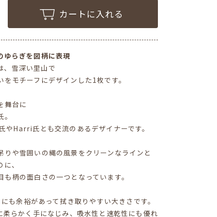
カートに入れる
のゆらぎを図柄に表現
RI〉は、雪深い里山で
いをモチーフにデザインした1枚です。
を舞台に
氏。
e氏やHarri氏とも交流のあるデザイナーです。
吊りや雪囲いの縄の風景をクリーンなラインと
のに、
目も柄の面白さの一つとなっています。
拭くにも余裕があって拭き取りやすい大きさです。
どに柔らかく手になじみ、吸水性と速乾性にも優れ