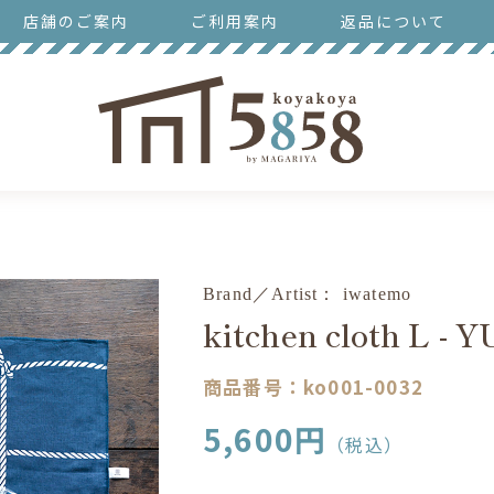
店舗のご案内
ご利用案内
返品について
Brand／Artist： iwatemo
kitchen cloth L -
商品番号：ko001-0032
5,600
円
（税込）