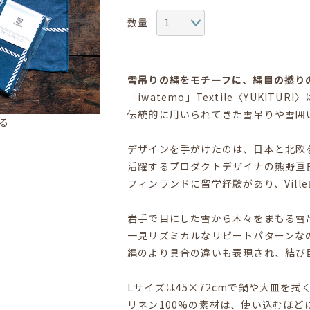
数量
雪吊りの縄をモチーフに、縄目の撚り
「iwatemo」Textile〈YUKITU
伝統的に用いられてきた雪吊りや雪囲
る
デザインを手がけたのは、日本と北欧
活躍するプロダクトデザイナの熊野亘
フィンランドに留学経験があり、Vill
岩手で目にした雪から木々をまもる雪
一見リズミカルなリピートパターンな
縄のより具合の違いも表現され、結び
Lサイズは45×72cmで鍋や大皿を
リネン100%の素材は、使い込むほ