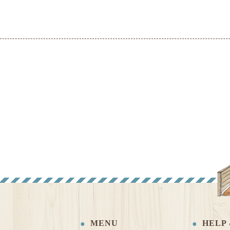
MENU
HELP 