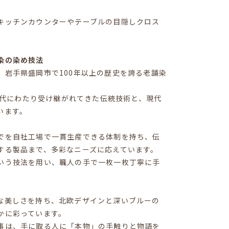
キッチンカウンターやテーブルの目隠しクロス
染の染め技法
、岩手県盛岡市で100年以上の歴史を誇る老舗染
来5代にわたり受け継がれてきた伝統技術と、現代
います。
でを自社工場で一貫生産できる体制を持ち、伝
する製品まで、多彩なニーズに応えています。
いう技法を用い、職人の手で一枚一枚丁寧に手
な美しさを持ち、北欧デザインと深いブルーの
かに彩っています。
事は、手に取る人に「本物」の手触りと物語を