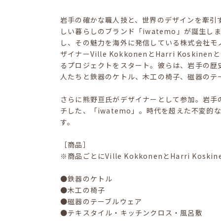
岩手の確かな職人技と、世界のデザインを牽引
しい暮らしのブランド「iwatemo」が誕生
し、その魅力を海外に発信している株式会社モノ
ザイナーVille KokkonenとHarri Ko
るプロジェクトをスタート。彼らは、岩手の歴
人たちと鉄器のケトル、木工の椅子、磁器のテ
さらに熊野亘氏がデザイナーとして参加。岩手
チした、「iwatemo」。時代を超えた不変
す。
［商品］
※商品ごとにVille KokkonenとHarri 
●鉄器のケトル
●木工の椅子
●磁器のテーブルウェア
●テキスタイル・キッチンクロス・風呂敷